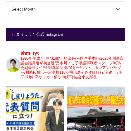
Select Month
しまりょうた公式Instagram
shm_ryt
1995年平成7年生/31歳/川崎出身/幸区戸手本町/2023年川崎市
議会議員選挙初当選/元市川よし子県議事務所スタッフ/町内
会副会長女性部長/幸消防団/保育士/シン･ニホンアンバサダ
ー/川崎F/横浜平沼高校110期明治法卒みずほ銀行/宅建士 /小
(GHU)中高サッカー部/川崎野球協会幸支部長