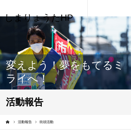
しまりょうたHP
変えよう！夢をもてるミ
ライへ！
活動報告
me
活動報告
街頭活動