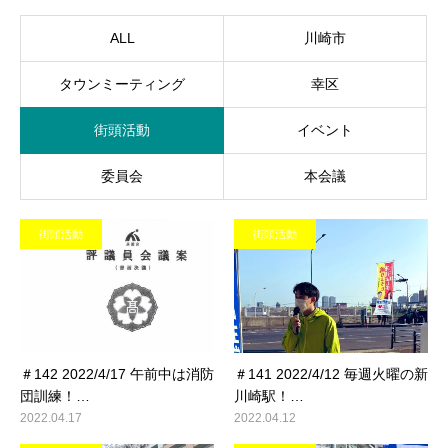
ALL
川崎市
タウンミーティング
幸区
街頭活動
イベント
委員会
本会議
街頭活動
街頭活動
＃142 2022/4/17 午前中は消防
＃141 2022/4/12 毎週火曜の新
団訓練！…
川崎駅！…
2022.04.17
2022.04.12