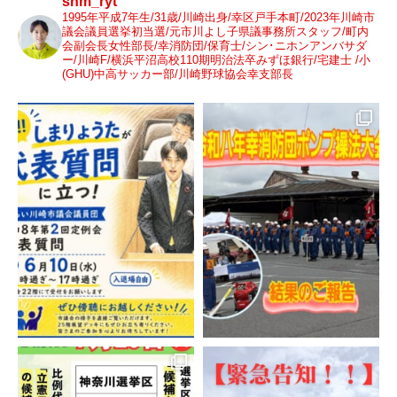
shm_ryt
1995年平成7年生/31歳/川崎出身/幸区戸手本町/2023年川崎市
議会議員選挙初当選/元市川よし子県議事務所スタッフ/町内
会副会長女性部長/幸消防団/保育士/シン･ニホンアンバサダ
ー/川崎F/横浜平沼高校110期明治法卒みずほ銀行/宅建士 /小
(GHU)中高サッカー部/川崎野球協会幸支部長