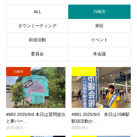
ALL
川崎市
タウンミーティング
幸区
街頭活動
イベント
委員会
本会議
川崎市
幸区
#882 2025/9/4 本日は質問提出
#881 2025/9/3 本日は川崎駅
と夢パー…
駅頭活動か…
2025.09.4
2025.09.3