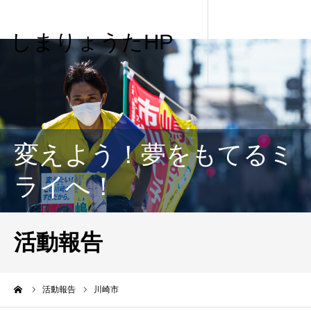
しまりょうたHP
変えよう！夢をもてるミ
ライへ！
活動報告
me
活動報告
川崎市