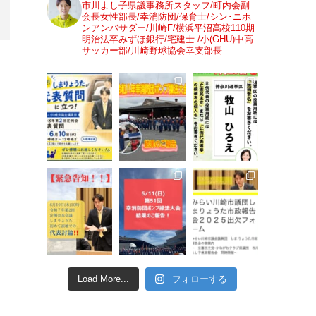
市川よし子県議事務所スタッフ/町内会副
会長女性部長/幸消防団/保育士/シン･ニホ
ンアンバサダー/川崎F/横浜平沼高校110期
明治法卒みずほ銀行/宅建士 /小(GHU)中高
サッカー部/川崎野球協会幸支部長
Load More...
フォローする