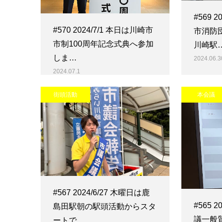
#569 
#570 2024/7/1 本日は川崎市
市消防
市制100周年記念式典へ参加
川崎駅
しま…
2024.06.3
2024.07.1
街頭活動
本会議
#567 2024/6/27 木曜日は鹿
#565 
島田駅朝の駅頭活動からスタ
議一般
ートで…