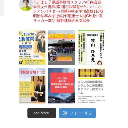
市川よし子県議事務所スタッフ/町内会副
会長女性部長/幸消防団/保育士/シン･ニホ
ンアンバサダー/川崎F/横浜平沼高校110期
明治法卒みずほ銀行/宅建士 /小(GHU)中高
サッカー部/川崎野球協会幸支部長
Load More...
フォローする