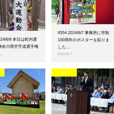
#554 2024/6/7 事務所に市制
2024/6/9 本日は町内運
100周年のポスターを貼りま
神奈川県空手道選手権
した…
…
2024.06.7
幸区