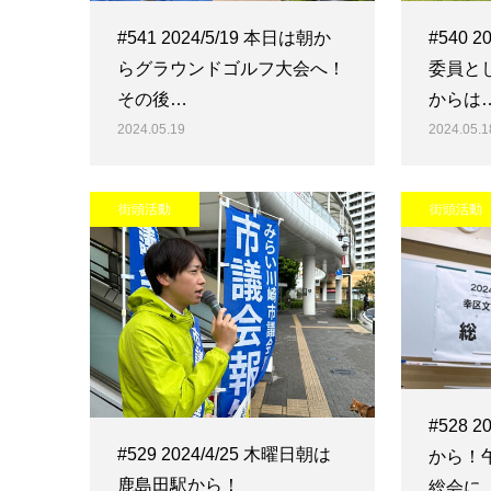
#541 2024/5/19 本日は朝か
#540 
らグラウンドゴルフ大会へ！
委員と
その後…
からは
2024.05.19
2024.05.1
街頭活動
街頭活動
#528 
#529 2024/4/25 木曜日朝は
から！
鹿島田駅から！
総会に