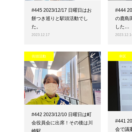
#445 2023/12/17 日曜日はお
#444 
餅つき巡りと駅頭活動でし
の鹿島
た。
した…
2023.12.17
2023.12.1
街頭活動
幸区
#442 2023/12/10 日曜日は町
#441 
会役員会に出席！その後は川
会で議
崎駅…