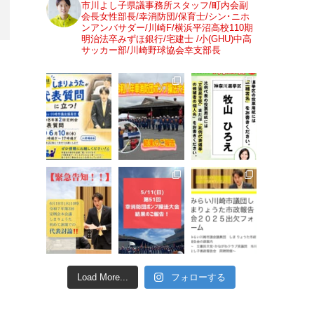
市川よし子県議事務所スタッフ/町内会副
会長女性部長/幸消防団/保育士/シン･ニホ
ンアンバサダー/川崎F/横浜平沼高校110期
明治法卒みずほ銀行/宅建士 /小(GHU)中高
サッカー部/川崎野球協会幸支部長
Load More...
フォローする