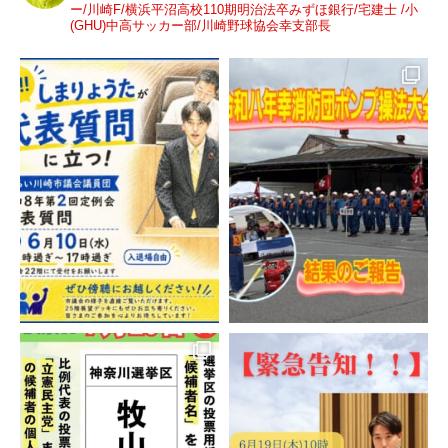
ー/川崎F/横浜平沼高校110期明治法卒みずほ銀行/宅建士 /小
(GHU)中高サッカー部/川崎野球協会幸支部長