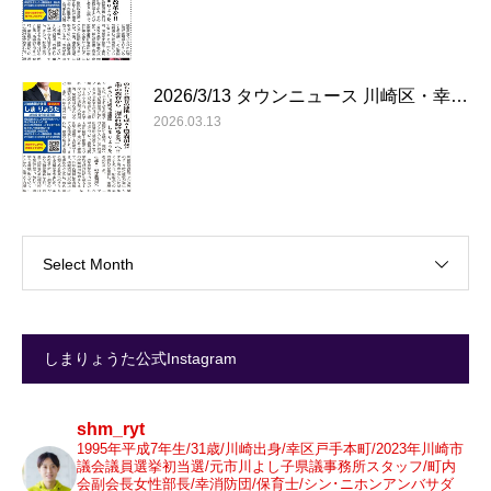
2026/3/13 タウンニュース 川崎区・幸…
2026.03.13
Select Month
しまりょうた公式Instagram
shm_ryt
1995年平成7年生/31歳/川崎出身/幸区戸手本町/2023年川崎市
議会議員選挙初当選/元市川よし子県議事務所スタッフ/町内
会副会長女性部長/幸消防団/保育士/シン･ニホンアンバサダ