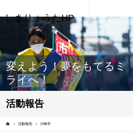
しまりょうたHP
変えよう！夢をもてるミ
ライへ！
活動報告
me
活動報告
川崎市