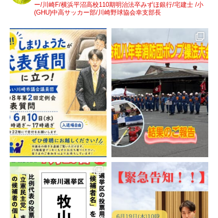
ー/川崎F/横浜平沼高校110期明治法卒みずほ銀行/宅建士 /小
(GHU)中高サッカー部/川崎野球協会幸支部長