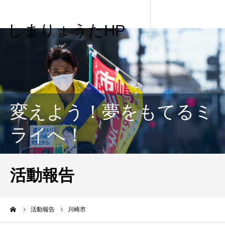
しまりょうたHP
変えよう！夢をもてるミ
ライへ！
活動報告
me
活動報告
川崎市