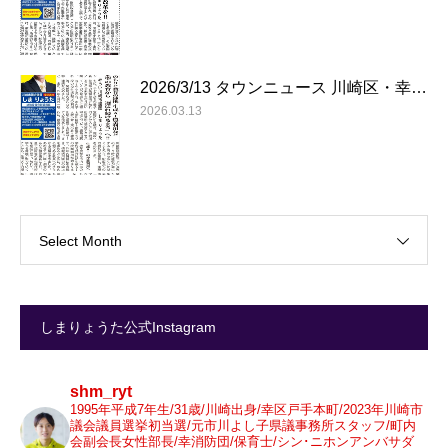
2026/3/13 タウンニュース 川崎区・幸…
2026.03.13
Select Month
しまりょうた公式Instagram
shm_ryt
1995年平成7年生/31歳/川崎出身/幸区戸手本町/2023年川崎市
議会議員選挙初当選/元市川よし子県議事務所スタッフ/町内
会副会長女性部長/幸消防団/保育士/シン･ニホンアンバサダ