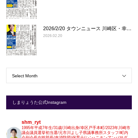
2026/2/20 タウンニュース 川崎区・幸…
2026.02.20
Select Month
しまりょうた公式Instagram
shm_ryt
1995年平成7年生/31歳/川崎出身/幸区戸手本町/2023年川崎市
議会議員選挙初当選/元市川よし子県議事務所スタッフ/町内
会副会長女性部長/幸消防団/保育士/シン･ニホンアンバサダ