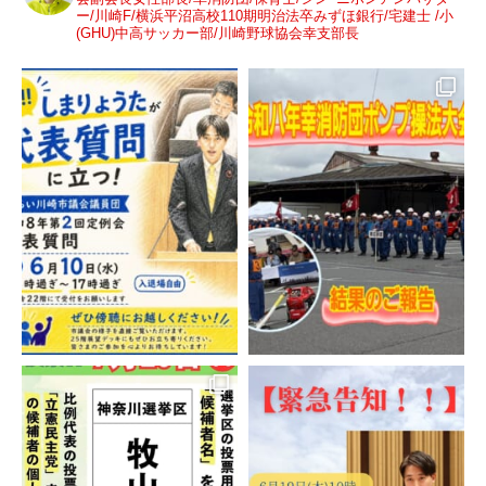
ー/川崎F/横浜平沼高校110期明治法卒みずほ銀行/宅建士 /小
(GHU)中高サッカー部/川崎野球協会幸支部長