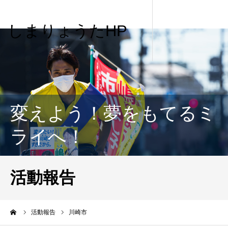
しまりょうたHP
変えよう！夢をもてるミ
ライへ！
活動報告
me
活動報告
川崎市